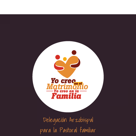
Delegación Arzobispal
para la Pastoral familiar